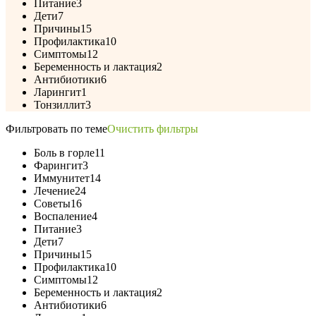
Питание
3
Дети
7
Причины
15
Профилактика
10
Симптомы
12
Беременность и лактация
2
Антибиотики
6
Ларингит
1
Тонзиллит
3
Фильтровать по теме
Очистить фильтры
Боль в горле
11
Фарингит
3
Иммунитет
14
Лечение
24
Советы
16
Воспаление
4
Питание
3
Дети
7
Причины
15
Профилактика
10
Симптомы
12
Беременность и лактация
2
Антибиотики
6