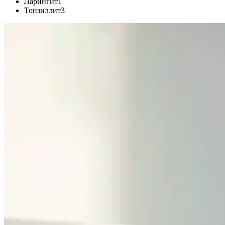
Ларингит
1
Тонзиллит
3