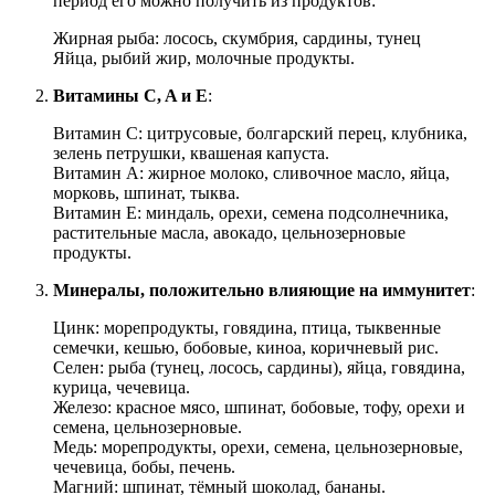
период его можно получить из продуктов:
Жирная рыба: лосось, скумбрия, сардины, тунец
Яйца, рыбий жир, молочные продукты.
Витамины C, A и E
:
Витамин C: цитрусовые, болгарский перец, клубника,
зелень петрушки, квашеная капуста.
Витамин A: жирное молоко, сливочное масло, яйца,
морковь, шпинат, тыква.
Витамин E: миндаль, орехи, семена подсолнечника,
растительные масла, авокадо, цельнозерновые
продукты.
Минералы, положительно влияющие на иммунитет
:
Цинк: морепродукты, говядина, птица, тыквенные
семечки, кешью, бобовые, киноа, коричневый рис.
Селен: рыба (тунец, лосось, сардины), яйца, говядина,
курица, чечевица.
Железо: красное мясо, шпинат, бобовые, тофу, орехи и
семена, цельнозерновые.
Медь: морепродукты, орехи, семена, цельнозерновые,
чечевица, бобы, печень.
Магний: шпинат, тёмный шоколад, бананы.