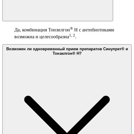
®
Да, комбинация Тонзилгон
Н с антибиотиками
1, 2
возможна и целесообразна
.
Возможен ли одновременный прием препаратов Синупрет® и
Тонзилгон® Н?