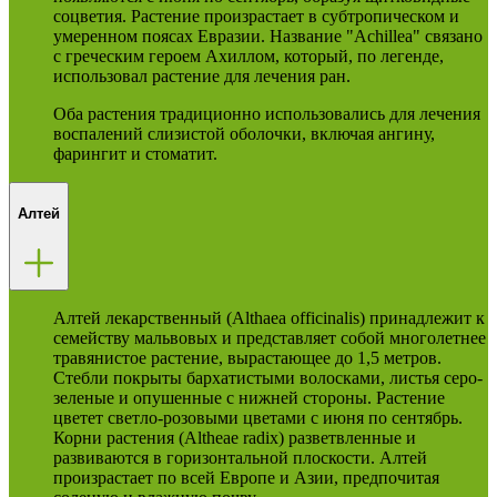
соцветия. Растение произрастает в субтропическом и
умеренном поясах Евразии. Название "Achillea" связано
с греческим героем Ахиллом, который, по легенде,
использовал растение для лечения ран.
Оба растения традиционно использовались для лечения
воспалений слизистой оболочки, включая ангину,
фарингит и стоматит.
Алтей
Алтей лекарственный (Althaea officinalis) принадлежит к
семейству мальвовых и представляет собой многолетнее
травянистое растение, вырастающее до 1,5 метров.
Стебли покрыты бархатистыми волосками, листья серо-
зеленые и опушенные с нижней стороны. Растение
цветет светло-розовыми цветами с июня по сентябрь.
Корни растения (Altheae radix) разветвленные и
развиваются в горизонтальной плоскости. Алтей
произрастает по всей Европе и Азии, предпочитая