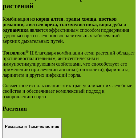
растений
Комбинация из
корня алтея, травы хвоща, цветков
ромашки, листьев ореха, тысячелистника, коры дуба
и
одуванчика
является эффективным способом поддержания
здоровья горла и лечения воспалительных заболеваний
верхних дыхательных путей.
®
Тонзилгон
Н
благодаря комбинации семи растений обладает
противовоспалительным, антисептическим и
иммуностимулирующим свойствами, что способствует его
применению при лечении ангины (тонзиллита), фарингита,
ларингита и других инфекций горла.
Совместное использование этих трав усиливает их лечебные
свойства и обеспечивает комплексный подход к
оздоровлению горла.
Растения
Ромашка и Тысячелистник