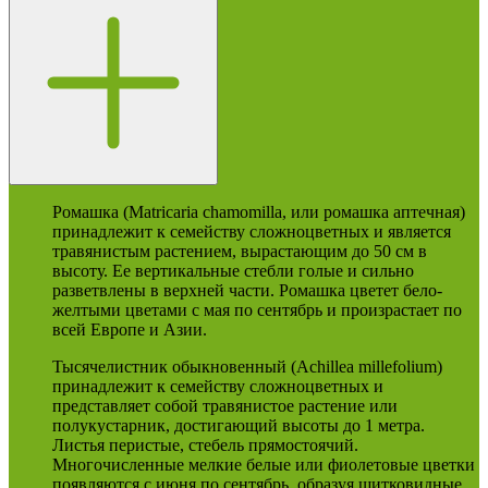
Ромашка (Matricaria сhamomilla, или ромашка аптечная)
принадлежит к семейству сложноцветных и является
травянистым растением, вырастающим до 50 см в
высоту. Ее вертикальные стебли голые и сильно
разветвлены в верхней части. Ромашка цветет бело-
желтыми цветами с мая по сентябрь и произрастает по
всей Европе и Азии.
Тысячелистник обыкновенный (Achillea millefolium)
принадлежит к семейству сложноцветных и
представляет собой травянистое растение или
полукустарник, достигающий высоты до 1 метра.
Листья перистые, стебель прямостоячий.
Многочисленные мелкие белые или фиолетовые цветки
появляются с июня по сентябрь, образуя щитковидные