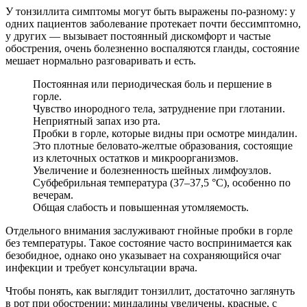
У тонзиллита симптомы могут быть выражены по-разному: у
одних пациентов заболевание протекает почти бессимптомно,
у других — вызывает постоянный дискомфорт и частые
обострения, очень болезненно воспаляются гланды, состояние
мешает нормально разговаривать и есть.
Постоянная или периодическая боль и першение в
горле.
Чувство инородного тела, затруднение при глотании.
Неприятный запах изо рта.
Пробки в горле, которые видны при осмотре миндалин.
Это плотные беловато-желтые образования, состоящие
из клеточных остатков и микроорганизмов.
Увеличение и болезненность шейных лимфоузлов.
Субфебрильная температура (37–37,5 °С), особенно по
вечерам.
Общая слабость и повышенная утомляемость.
Отдельного внимания заслуживают гнойные пробки в горле
без температуры. Такое состояние часто воспринимается как
безобидное, однако оно указывает на сохраняющийся очаг
инфекции и требует консультации врача.
Чтобы понять, как выглядит тонзиллит, достаточно заглянуть
в рот при обострении: миндалины увеличены, красные, с