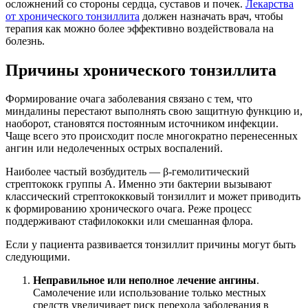
осложнений со стороны сердца, суставов и почек.
Лекарства
от хронического тонзиллита
должен назначать врач, чтобы
терапия как можно более эффективно воздействовала на
болезнь.
Причины хронического тонзиллита
Формирование очага заболевания связано с тем, что
миндалины перестают выполнять свою защитную функцию и,
наоборот, становятся постоянным источником инфекции.
Чаще всего это происходит после многократно перенесенных
ангин или недолеченных острых воспалений.
Наиболее частый возбудитель — β-гемолитический
стрептококк группы А. Именно эти бактерии вызывают
классический стрептококковый тонзиллит и может приводить
к формированию хронического очага. Реже процесс
поддерживают стафилококки или смешанная флора.
Если у пациента развивается тонзиллит причины могут быть
следующими.
Неправильное или неполное лечение ангины
.
Самолечение или использование только местных
средств увеличивает риск перехода заболевания в