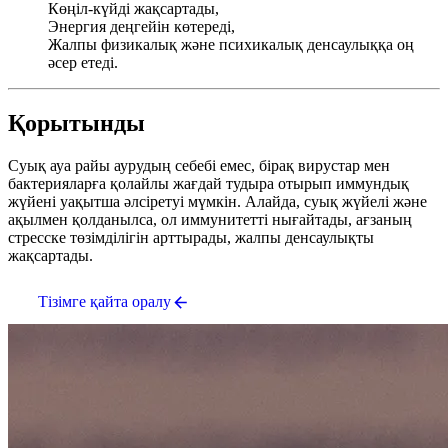
Көңіл-күйді жақсартады,
Энергия деңгейін көтереді,
Жалпы физикалық және психикалық денсаулыққа оң
әсер етеді.
Қорытынды
Суық ауа райы аурудың себебі емес, бірақ вирустар мен
бактерияларға қолайлы жағдай тудыра отырып иммундық
жүйені уақытша әлсіретуі мүмкін. Алайда, суық жүйелі және
ақылмен қолданылса, ол иммунитетті нығайтады, ағзаның
стресске төзімділігін арттырады, жалпы денсаулықты
жақсартады.
Тізімге қайта оралу