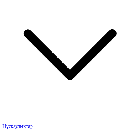
Нұсқаулықтар