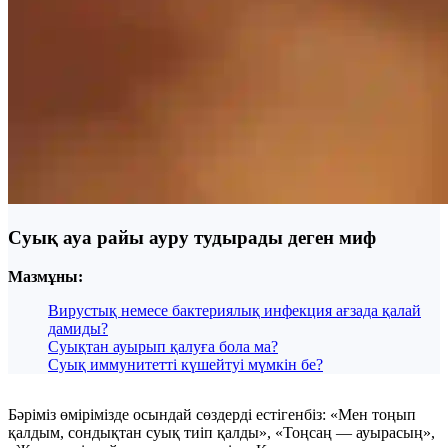
Суық ауа райы ауру тудырады деген миф
Мазмұны:
Вирустық немесе бактериялық инфекция ағзада қалай
дамиды?
Суықтан ауырып қалуға бола ма?
Суық иммунитетті күшейтуі мүмкін бе?
Бәріміз өмірімізде осындай сөздерді естігенбіз: «Мен тоңып
қалдым, сондықтан суық тиіп қалды», «Тоңсаң — ауырасың»,