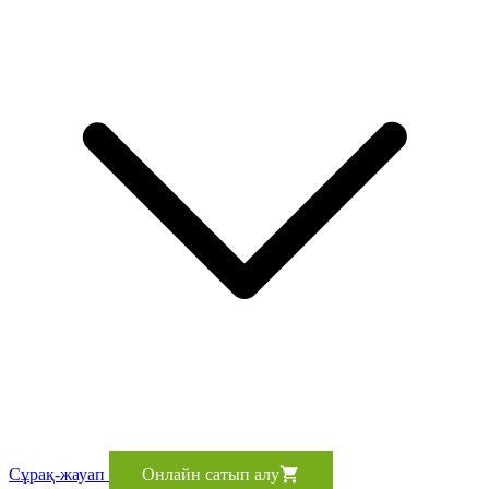
Сұрақ-жауап
Онлайн сатып алу