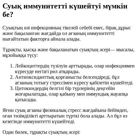
Суық иммунитетті күшейтуі мүмкін
бе?
Суықтың өзі инфекцияның тікелей себебі емес, бірақ дұрыс
және бақыланған жағдайда ол ағзаның иммунитетті
нығайтатын факторға айнала алады.
Тұрақты, қысқа және бақыланатын суықтың әсері— мысалы,
мұзойыққа түсу:
Лейкоциттердің түзілуін арттырады, олар инфекциямен
күресуде негізгі рөл атқарады.
Антиоксиданттық қорғанысты белсендіреді, бұл
ағзаның тотығу стрессімен күресу қабілетін күшейтеді.
Цитокиндердің белгілі бір түрлерінің деңгейін
жоғарылатады, олар қабыну мен иммундық жауапқа
қатысады.
Яғни суық ағзаны физикалық стресс жағдайына бейімдеп,
оған төзімділікті арттыратын түрткі бола алады. Ал бұл өз
кезегінде иммунитетті күшейтеді.
Одан бөлек, тұрақты суықтың әсері: