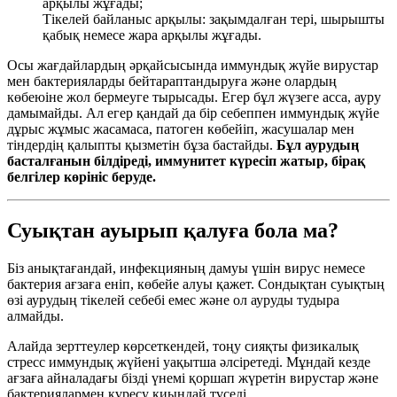
арқылы жұғады;
Тікелей байланыс арқылы: зақымдалған тері, шырышты
қабық немесе жара арқылы жұғады.
Осы жағдайлардың әрқайсысында иммундық жүйе вирустар
мен бактерияларды бейтараптандыруға және олардың
көбеюіне жол бермеуге тырысады. Егер бұл жүзеге асса, ауру
дамымайды. Ал егер қандай да бір себеппен иммундық жүйе
дұрыс жұмыс жасамаса, патоген көбейіп, жасушалар мен
тіндердің қалыпты қызметін бұза бастайды.
Бұл аурудың
басталғанын білдіреді, иммунитет күресіп жатыр, бірақ
белгілер көрініс беруде.
Суықтан ауырып қалуға бола ма?
Біз анықтағандай, инфекцияның дамуы үшін вирус немесе
бактерия ағзаға еніп, көбейе алуы қажет. Сондықтан суықтың
өзі аурудың тікелей себебі емес және ол ауруды тудыра
алмайды.
Алайда зерттеулер көрсеткендей, тоңу сияқты физикалық
стресс иммундық жүйені уақытша әлсіретеді. Мұндай кезде
ағзаға айналадағы бізді үнемі қоршап жүретін вирустар және
бактериялармен күресу қиындай түседі.