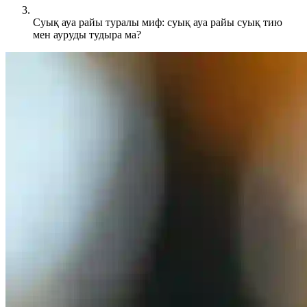
Суық ауа райы туралы миф: суық ауа райы суық тию
мен ауруды тудыра ма?