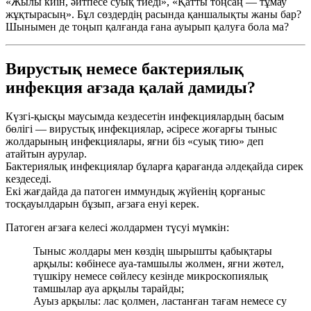
«Жылы киін, әйтпесе суық тиеді», «Қатты тоңсаң — тұмау
жұқтырасың». Бұл сөздердің расында қаншалықты жаны бар?
Шынымен де тоңып қалғанда ғана ауырып қалуға бола ма?
Вирустық немесе бактериялық
инфекция ағзада қалай дамиды?
Күзгі-қысқы маусымда кездесетін инфекциялардың басым
бөлігі — вирустық инфекциялар, әсіресе жоғарғы тыныс
жолдарының инфекциялары, яғни біз «суық тию» деп
атайтын аурулар.
Бактериялық инфекциялар бұларға қарағанда әлдеқайда сирек
кездеседі.
Екі жағдайда да патоген иммундық жүйенің қорғаныс
тосқауылдарын бұзып, ағзаға енуі керек.
Патоген ағзаға келесі жолдармен түсуі мүмкін:
Тыныс жолдары мен көздің шырышты қабықтары
арқылы: көбінесе ауа-тамшылы жолмен, яғни жөтел,
түшкіру немесе сөйлесу кезінде микроскопиялық
тамшылар ауа арқылы тарайды;
Ауыз арқылы: лас қолмен, ластанған тағам немесе су