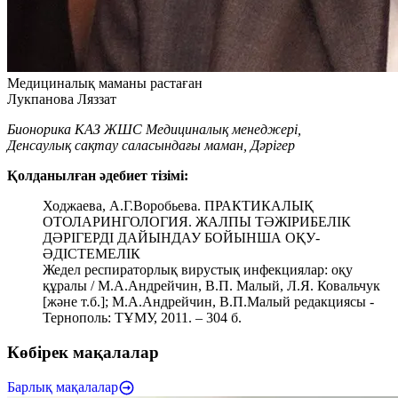
Медициналық маманы растаған
Лукпанова Ляззат
Бионорика КАЗ ЖШС Медициналық менеджері,
Денсаулық сақтау саласындағы маман, Дәрігер
Қолданылған әдебиет тізімі:
Ходжаева, А.Г.Воробьева. ПРАКТИКАЛЫҚ
ОТОЛАРИНГОЛОГИЯ. ЖАЛПЫ ТӘЖІРИБЕЛІК
ДӘРІГЕРДІ ДАЙЫНДАУ БОЙЫНША ОҚУ-
ӘДІСТЕМЕЛІК
Жедел респираторлық вирустық инфекциялар: оқу
құралы / М.А.Андрейчин, В.П. Малый, Л.Я. Ковальчук
[және т.б.]; М.А.Андрейчин, В.П.Малый редакциясы -
Тернополь: ТҰМУ, 2011. – 304 б.
Көбірек мақалалар
Барлық мақалалар