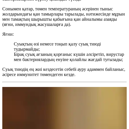
Сонымен қатар, төмен температураның әсерінен тыныс
жолдарындағы қан тамырлары тарылады, нәтижесінде мұрын
мен тамақтың шырышты қабығына қан айналымы азаяды
(яғни, иммундық жасушаларға да).
Яғни:
Суықтың өзі немесе тоңып қалу суық тиюді
тудырмайды;
Бірақ суық ағзаның қорғаныс күшін әлсіретіп, вирустар
мен бактериялардың енуіне қолайлы жағдай туғызады;
Суық тиюдің ең жиі кездесетін себебі ауру адаммен байланыс,
әсіресе иммунитет төмендеген кезде.