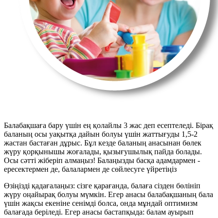
Балабақшаға бару үшін ең қолайлы 3 жас деп есептеледі. Бірақ
баланың осы уақытқа дайын болуы үшін жаттығуды 1,5-2
жастан бастаған дұрыс. Бұл кезде баланың анасынан бөлек
жүру қорқынышы жоғалады, қызығушылық пайда болады.
Осы сәтті жіберіп алмаңыз! Балаңызды басқа адамдармен -
ересектермен де, балалармен де сөйлесуге үйретіңіз
Өзіңізді қадағалаңыз: сізге қарағанда, балаға сізден бөлініп
жүру оңайырақ болуы мүмкін. Егер анасы балабақшаның бала
үшін жақсы екеніне сенімді болса, онда мұндай оптимизм
балағада беріледі. Егер анасы бастапқыда: балам ауырып