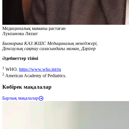
Медициналық маманы растаған
Лукпанова Ляззат
Бионорика КАЗ ЖШС Медициналық менеджері,
Денсаулық сақтау саласындағы маман, Дәрігер
Әдебиеттер тізімі
1
WHO.
https://www.who.int/ru
2
American Academy of Pediatrics.
Көбірек мақалалар
Барлық мақалалар