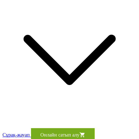
Сұрақ-жауап
Онлайн сатып алу