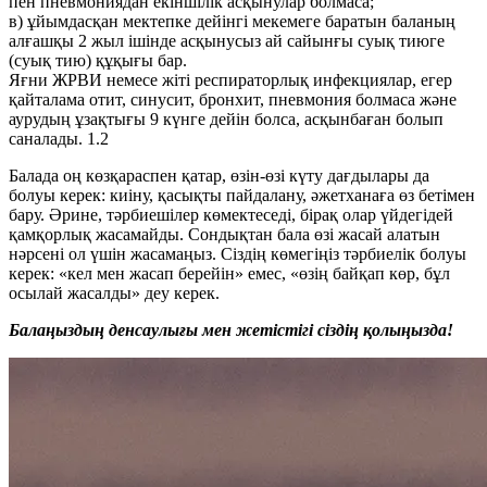
пен пневмониядан екіншілік асқынулар болмаса;
в) ұйымдасқан мектепке дейінгі мекемеге баратын баланың
алғашқы 2 жыл ішінде асқынусыз ай сайынғы суық тиюге
(суық тию) құқығы бар.
Яғни ЖРВИ немесе жіті респираторлық инфекциялар, егер
қайталама отит, синусит, бронхит, пневмония болмаса және
аурудың ұзақтығы 9 күнге дейін болса, асқынбаған болып
саналады. 1.2
Балада оң көзқараспен қатар, өзін-өзі күту дағдылары да
болуы керек: киіну, қасықты пайдалану, әжетханаға өз бетімен
бару. Әрине, тәрбиешілер көмектеседі, бірақ олар үйдегідей
қамқорлық жасамайды. Сондықтан бала өзі жасай алатын
нәрсені ол үшін жасамаңыз. Сіздің көмегіңіз тәрбиелік болуы
керек: «кел мен жасап берейін» емес, «өзің байқап көр, бұл
осылай жасалды» деу керек.
Балаңыздың денсаулығы мен жетістігі сіздің қолыңызда!