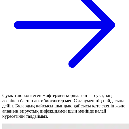
Суық тию көптеген мифтермен қоршалған — суықтың
әсерінен бастап антибиотиктер мен С дәруменінің пайдасына
дейін. Бұлардың қайсысы шындық, қайсысы қате екенін және
ағзаның вирустық инфекциямен шын мәнінде қалай
күресетінін талдаймыз.