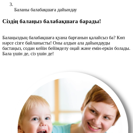
Баланы балабақшаға дайындау
Сіздің балаңыз балабақшаға барады!
Балаңыздың балабақшаға қуана барғанын қалайсыз ба? Көп
нәрсе сізге байланысты! Оны алдын ала дайындауды
бастаңыз, содан кейін бейімделу оңай және емін-еркін болады.
Бала үшін де, сіз үшін де!