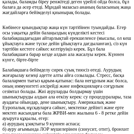
қалады, баламды біреу ренжітеді деген үрейлі ойда болса, бұл
балаға да әсер етеді. Мұндай мазасыз ананың баласының жаңа
жағдайларға бейімделуі қиынырақ болады.
Көбінесе қиындықтар жаңа күн тәртібінен туындайды. Егер
осы уақытқа дейін балаңыздың күнделікті кестесі
балабақшадағыдан айтарлықтай ерекшеленсе (мысалы, ол кеш
ұйықтауға және түске дейін ұйықтауға дағдыланған), сіз күн
тәртібін кестеге сәйкес келтіруіңіз керек. Бұл бала
балабақшаға барар кезде алдын ала жасалуы керек. Күннен
күнге, бірте-бірте
Балабақшаға бейімделу сирек суық тиюсіз өтеді. Аурудың
жоғарылау кезеңі әдетте алты айға созылады. Стресс, басқа
балалармен тығыз қарым-қатынас: бала неғұрлым жас болса,
оның иммунитеті әлсірейді және инфекцияларға соғұрлым
сезімтал болады. Жиі ауруларды болдырмау үшін
шынықтыруды алдын ала өткізу керек: су процедуралары, таза
ауадағы ойындар, дене шынықтыру. Америкалық және
Еуропалық нұсқауларға сәйкес, мектепке дейінгі және ерте
мектеп жасындағы бала ЖРВИ-мен жылына 6 - 8 ретке дейін
ауыруға құқылы, егер:
а) аурудың ұзақтығы 9 күннен аспаса;
б) ауру ағымында ЛОР мүшелерінен (синусит, отит), бронхит