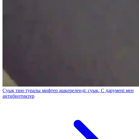
Суық тию туралы мифтер әшкереленді: суық, С дәрумені мен
антибиотиктер