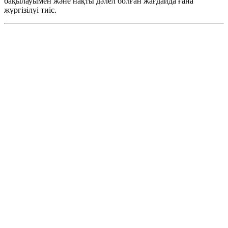
бақылауымен және нақты дәлел болған жағдайда ғана
жүргізілуі тиіс.