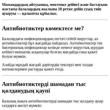
Мамандардың айтуынша, мектепке дейінгі және бастауыш
жастағы балалардың жылына 10 ретке дейін суық тиіп
ауыруы — қалыпты құбылыс.
Антибиотиктер көмектесе ме?
Балалардағы инфекциялардың негізгі себебі вирустар, ал
антибиотиктер бұл жағдайда пайдасыз. Антибиотиктер тек
бактериялық инфекциялар кезінде немесе вирустық аурудан
кейінгі екіншілік асқынулар болған жағдайда ғана қажет
болуы мүмкін.
Алайда мұндай жағдай дәрігердің тексеруі мен талдау
нәтижелерімен растауды қажет етеді.
Антибиотиктерді шамадан тыс
қолданудың қаупі
Балалық шақта антибиотиктерді шамадан тыс қолдану ауыр
салдарға әкелуі мүмкін: