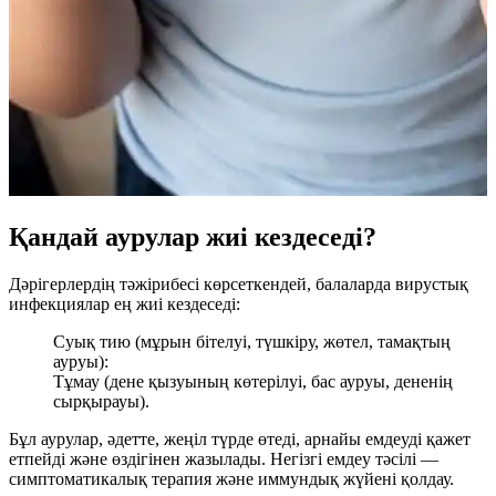
Қандай аурулар жиі кездеседі?
Дәрігерлердің тәжірибесі көрсеткендей, балаларда вирустық
инфекциялар ең жиі кездеседі:
Суық тию (мұрын бітелуі, түшкіру, жөтел, тамақтың
ауруы):
Тұмау (дене қызуының көтерілуі, бас ауруы, дененің
сырқырауы).
Бұл аурулар, әдетте, жеңіл түрде өтеді, арнайы емдеуді қажет
етпейді және өздігінен жазылады. Негізгі емдеу тәсілі —
симптоматикалық терапия және иммундық жүйені қолдау.