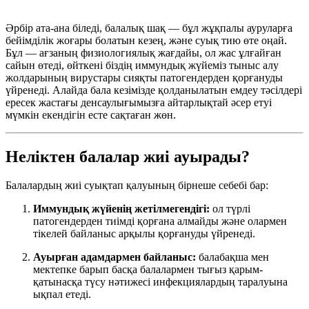
Әрбір ата-ана біледі, балалық шақ — бұл жұқпалы ауруларға
бейімділік жоғары болатын кезең, және суық тию өте оңай.
Бұл — ағзаның физиологиялық жағдайы, ол жас ұлғайған
сайын өтеді, өйткені біздің иммундық жүйеміз тыныс алу
жолдарының вирустары сияқты патогендерден қорғануды
үйренеді. Алайда бала кезімізде қолданылатын емдеу тәсілдері
ересек жастағы денсаулығымызға айтарлықтай әсер етуі
мүмкін екендігін есте сақтаған жөн.
Неліктен балалар жиі ауырады?
Балалардың жиі суықтап қалуының бірнеше себебі бар:
Иммундық жүйенің жетілмегендігі:
ол түрлі
патогендерден тиімді қорғана алмайды және олармен
тікелей байланыс арқылы қорғануды үйренеді.
Ауырған адамдармен байланыс:
балабақша мен
мектепке барып басқа балалармен тығыз қарым-
қатынасқа түсу нәтижесі инфекциялардың таралуына
ықпал етеді.