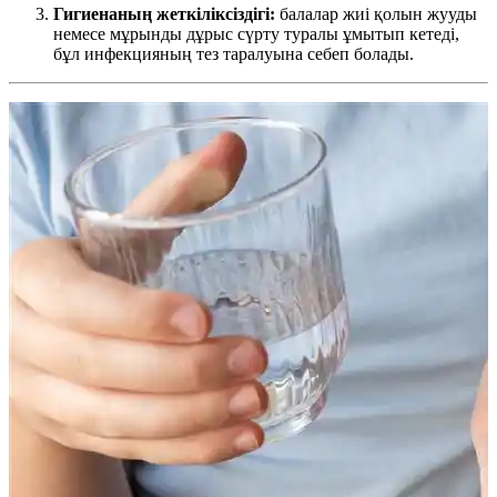
Гигиенаның жеткіліксіздігі:
балалар жиі қолын жууды
немесе мұрынды дұрыс сүрту туралы ұмытып кетеді,
бұл инфекцияның тез таралуына себеп болады.