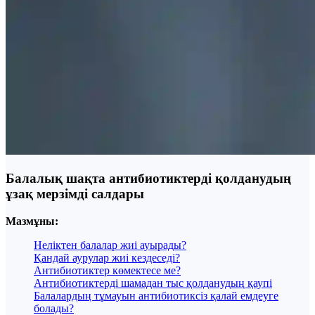
Балалық шақта антибиотиктерді қолданудың
ұзақ мерзімді салдары
Мазмұны:
Неліктен балалар жиі ауырады?
Қандай аурулар жиі кездеседі?
Антибиотиктер көмектесе ме?
Антибиотиктерді шамадан тыс қолданудың қаупі
Балалардың тұмауын антибиотиксіз қалай емдеуге
болады?