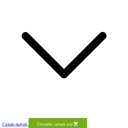
Сұрақ-жауап
Онлайн сатып алу