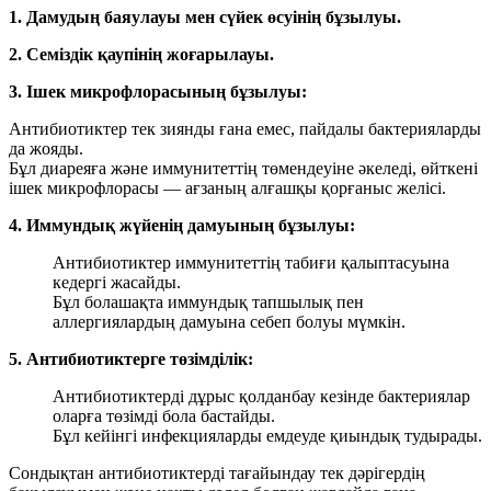
1. Дамудың баяулауы мен сүйек өсуінің бұзылуы.
2. Семіздік қаупінің жоғарылауы.
3. Ішек микрофлорасының бұзылуы:
Антибиотиктер тек зиянды ғана емес, пайдалы бактерияларды
да жояды.
Бұл диареяға және иммунитеттің төмендеуіне әкеледі, өйткені
ішек микрофлорасы — ағзаның алғашқы қорғаныс желісі.
4. Иммундық жүйенің дамуының бұзылуы:
Антибиотиктер иммунитеттің табиғи қалыптасуына
кедергі жасайды.
Бұл болашақта иммундық тапшылық пен
аллергиялардың дамуына себеп болуы мүмкін.
5. Антибиотиктерге төзімділік:
Антибиотиктерді дұрыс қолданбау кезінде бактериялар
оларға төзімді бола бастайды.
Бұл кейінгі инфекцияларды емдеуде қиындық тудырады.
Сондықтан антибиотиктерді тағайындау тек дәрігердің