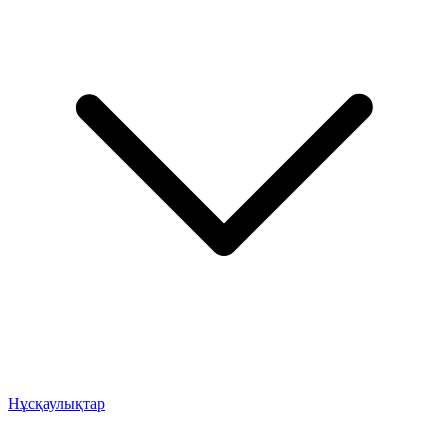
Нұсқаулықтар