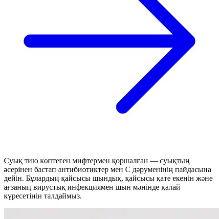
Суық тию көптеген мифтермен қоршалған — суықтың
әсерінен бастап антибиотиктер мен С дәруменінің пайдасына
дейін. Бұлардың қайсысы шындық, қайсысы қате екенін және
ағзаның вирустық инфекциямен шын мәнінде қалай
күресетінін талдаймыз.