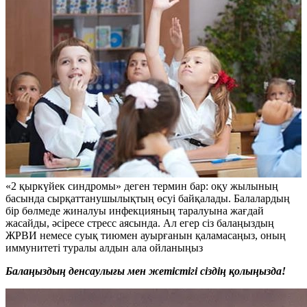
«2 қыркүйек синдромы» деген термин бар: оқу жылының
басында сырқаттанушылықтың өсуі байқалады. Балалардың
бір бөлмеде жиналуы инфекцияның таралуына жағдай
жасайды, әсіресе стресс аясында. Ал егер сіз балаңыздың
ЖРВИ немесе суық тиюмен ауырғанын қаламасаңыз, оның
иммунитеті туралы алдын ала ойланыңыз
Балаңыздың денсаулығы мен жетістігі сіздің қолыңызда!