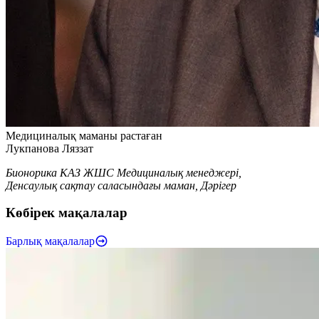
Медициналық маманы растаған
Лукпанова Ляззат
Бионорика КАЗ ЖШС Медициналық менеджері,
Денсаулық сақтау саласындағы маман, Дәрігер
Көбірек мақалалар
Барлық мақалалар