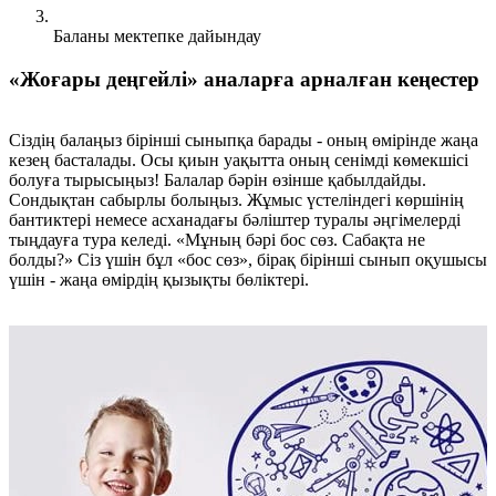
Баланы мектепке дайындау
«Жоғары деңгейлі» аналарға арналған кеңестер
Сіздің балаңыз бірінші сыныпқа барады - оның өмірінде жаңа
кезең басталады. Осы қиын уақытта оның сенімді көмекшісі
болуға тырысыңыз! Балалар бәрін өзінше қабылдайды.
Сондықтан сабырлы болыңыз. Жұмыс үстеліндегі көршінің
бантиктері немесе асханадағы бәліштер туралы әңгімелерді
тыңдауға тура келеді. «Мұның бәрі бос сөз. Сабақта не
болды?» Сіз үшін бұл «бос сөз», бірақ бірінші сынып оқушысы
үшін - жаңа өмірдің қызықты бөліктері.