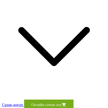
Сұрақ-жауап
Онлайн сатып алу