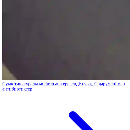
Суық тию туралы мифтер әшкереленді: суық, С дәрумені мен
антибиотиктер