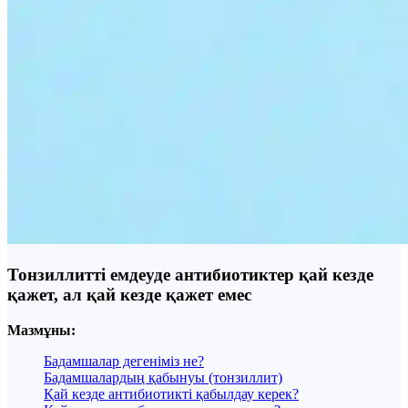
Тонзиллитті емдеуде антибиотиктер қай кезде
қажет, ал қай кезде қажет емес
Мазмұны:
Бадамшалар дегеніміз не?
Бадамшалардың қабынуы (тонзиллит)
Қай кезде антибиотикті қабылдау керек?