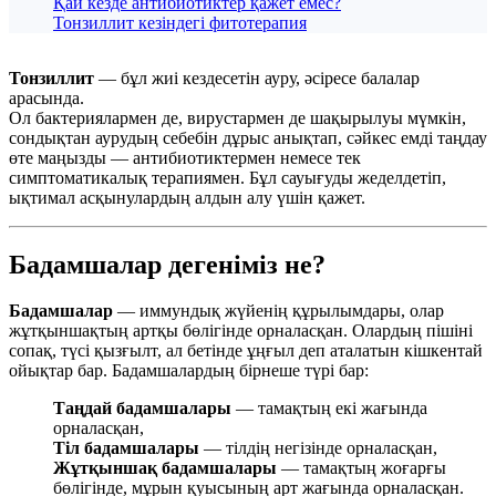
Қай кезде антибиотиктер қажет емес?
Тонзиллит кезіндегі фитотерапия
Тонзиллит
— бұл жиі кездесетін ауру, әсіресе балалар
арасында.
Ол бактериялармен де, вирустармен де шақырылуы мүмкін,
сондықтан аурудың себебін дұрыс анықтап, сәйкес емді таңдау
өте маңызды — антибиотиктермен немесе тек
симптоматикалық терапиямен. Бұл сауығуды жеделдетіп,
ықтимал асқынулардың алдын алу үшін қажет.
Бадамшалар дегеніміз не?
Бадамшалар
— иммундық жүйенің құрылымдары, олар
жұтқыншақтың артқы бөлігінде орналасқан. Олардың пішіні
сопақ, түсі қызғылт, ал бетінде ұңғыл деп аталатын кішкентай
ойықтар бар. Бадамшалардың бірнеше түрі бар:
Таңдай бадамшалары
— тамақтың екі жағында
орналасқан,
Тіл бадамшалары
— тілдің негізінде орналасқан,
Жұтқыншақ бадамшалары
— тамақтың жоғарғы
бөлігінде, мұрын қуысының арт жағында орналасқан.