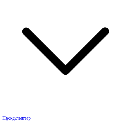
Нұсқаулықтар