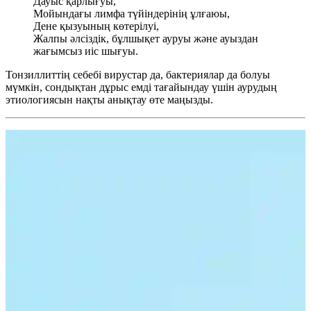
Дауыс қарлығуы,
Мойындағы лимфа түйіндерінің ұлғаюы,
Дене қызуының көтерілуі,
Жалпы әлсіздік, бұлшықет ауруы және ауыздан
жағымсыз иіс шығуы.
Тонзиллиттің себебі вирустар да, бактериялар да болуы
мүмкін, сондықтан дұрыс емді тағайындау үшін аурудың
этиологиясын нақты анықтау өте маңызды.