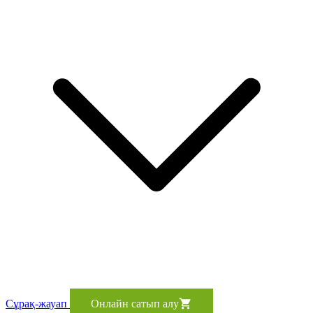
Сұрақ-жауап
Онлайн сатып алу