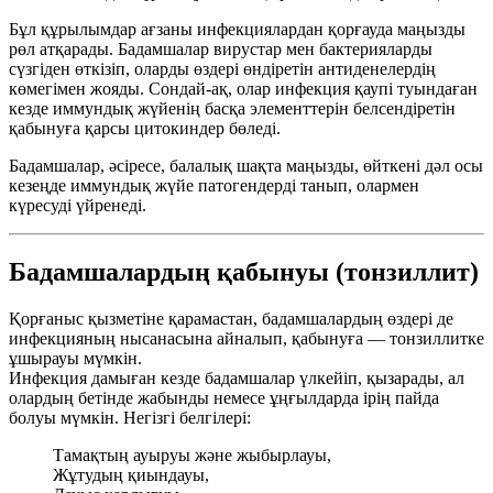
Бұл құрылымдар ағзаны инфекциялардан қорғауда маңызды
рөл атқарады. Бадамшалар вирустар мен бактерияларды
сүзгіден өткізіп, оларды өздері өндіретін антиденелердің
көмегімен жояды. Сондай-ақ, олар инфекция қаупі туындаған
кезде иммундық жүйенің басқа элементтерін белсендіретін
қабынуға қарсы цитокиндер бөледі.
Бадамшалар, әсіресе, балалық шақта маңызды, өйткені дәл осы
кезеңде иммундық жүйе патогендерді танып, олармен
күресуді үйренеді.
Бадамшалардың қабынуы (тонзиллит)
Қорғаныс қызметіне қарамастан, бадамшалардың өздері де
инфекцияның нысанасына айналып, қабынуға — тонзиллитке
ұшырауы мүмкін.
Инфекция дамыған кезде бадамшалар үлкейіп, қызарады, ал
олардың бетінде жабынды немесе ұңғылдарда ірің пайда
болуы мүмкін. Негізгі белгілері:
Тамақтың ауыруы және жыбырлауы,
Жұтудың қиындауы,