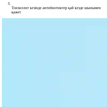
Тонзиллит кезінде антибиотиктер қай кезде шынымен
қажет