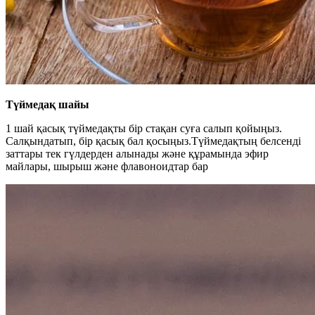
Түймедақ шайы
1 шай қасық түймедақты бір стақан суға салып қойыңыз.
Салқындатып, бір қасық бал қосыңыз.Түймедақтың белсенді
заттары тек гүлдерден алынады және құрамында эфир
майлары, шырыш және флавоноидтар бар