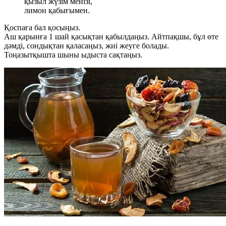
қызыл жүзім мейізі,
лимон қабығымен.
Қоспаға бал қосыңыз.
Аш қарынға 1 шай қасықтан қабылдаңыз. Айтпақшы, бұл өте
дәмді, сондықтан қаласаңыз, жиі жеуге болады.
Тоңазытқышта шыны ыдыста сақтаңыз.