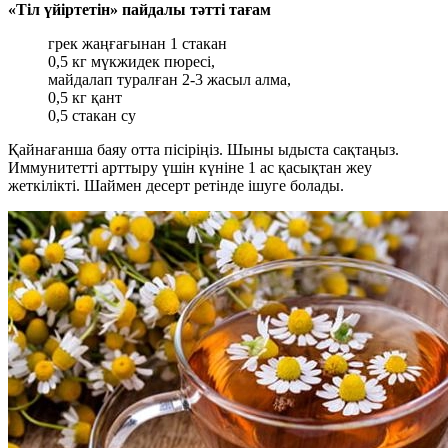
«Тіл үйіртетін» пайдалы тәтті тағам
грек жаңғағынан 1 стакан
0,5 кг мүкжидек пюресі,
майдалап туралған 2-3 жасыл алма,
0,5 кг қант
0,5 стакан су
Қайнағанша баяу отта пісіріңіз. Шыны ыдыста сақтаңыз.
Иммунитетті арттыру үшін күніне 1 ас қасықтан жеу
жеткілікті. Шаймен десерт ретінде ішуге болады.