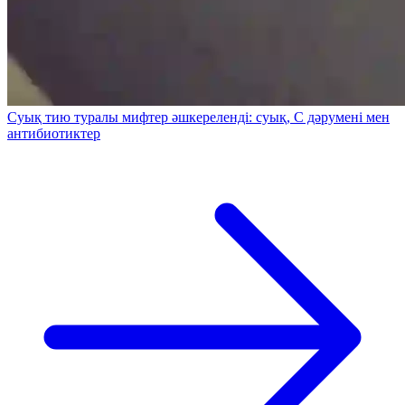
Суық тию туралы мифтер әшкереленді: суық, С дәрумені мен
антибиотиктер