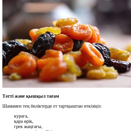
Тәтті және қышқыл тағам
Шамамен тең бөліктерде ет тартқыштан өткізіңіз:
курага,
қара өрік,
грек жаңғағы,