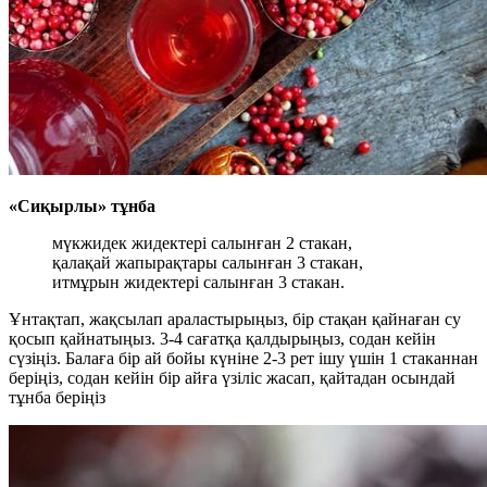
«Сиқырлы» тұнба
мүкжидек жидектері салынған 2 стакан,
қалақай жапырақтары салынған 3 стакан,
итмұрын жидектері салынған 3 стакан.
Ұнтақтап, жақсылап араластырыңыз, бір стақан қайнаған су
қосып қайнатыңыз. 3-4 сағатқа қалдырыңыз, содан кейін
сүзіңіз. Балаға бір ай бойы күніне 2-3 рет ішу үшін 1 стаканнан
беріңіз, содан кейін бір айға үзіліс жасап, қайтадан осындай
тұнба беріңіз