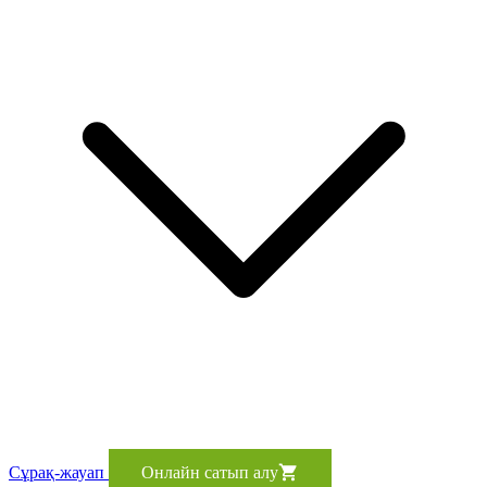
Сұрақ-жауап
Онлайн сатып алу