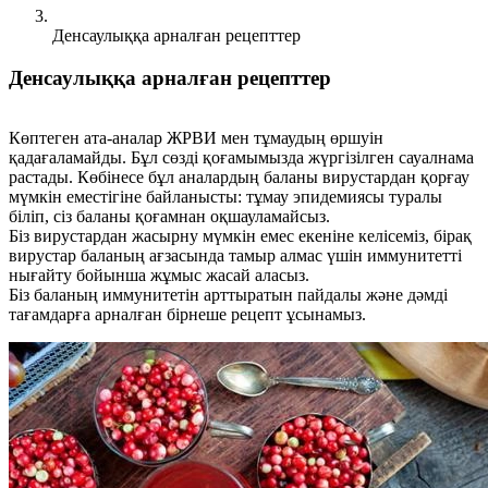
Денсаулыққа арналған рецепттер
Денсаулыққа арналған рецепттер
Көптеген ата-аналар ЖРВИ мен тұмаудың өршуін
қадағаламайды. Бұл сөзді қоғамымызда жүргізілген сауалнама
растады. Көбінесе бұл аналардың баланы вирустардан қорғау
мүмкін еместігіне байланысты: тұмау эпидемиясы туралы
біліп, сіз баланы қоғамнан оқшауламайсыз.
Біз вирустардан жасырну мүмкін емес екеніне келісеміз, бірақ
вирустар баланың ағзасында тамыр алмас үшін иммунитетті
нығайту бойынша жұмыс жасай аласыз.
Біз баланың иммунитетін арттыратын пайдалы және дәмді
тағамдарға арналған бірнеше рецепт ұсынамыз.