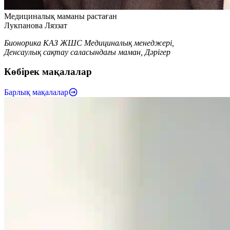
Медициналық маманы растаған
Лукпанова Ляззат
Бионорика КАЗ ЖШС Медициналық менеджері,
Денсаулық сақтау саласындағы маман, Дәрігер
Көбірек мақалалар
Барлық мақалалар