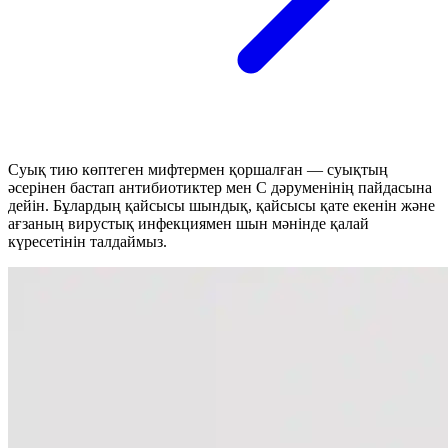
Суық тию көптеген мифтермен қоршалған — суықтың
әсерінен бастап антибиотиктер мен С дәруменінің пайдасына
дейін. Бұлардың қайсысы шындық, қайсысы қате екенін және
ағзаның вирустық инфекциямен шын мәнінде қалай
күресетінін талдаймыз.