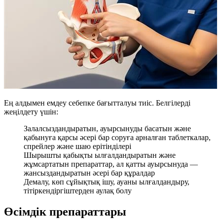
Ең алдымен емдеу себепке бағытталуы тиіс. Белгілерді
жеңілдету үшін:
Залалсыздандыратын, ауырсынуды басатын және
қабынуға қарсы әсері бар соруға арналған таблеткалар,
спрейлер және шаю ерітінділері
Шырышты қабықты ылғалдандыратын және
жұмсартатын препараттар, ал қатты ауырсынуда —
жансыздандыратын әсері бар құралдар
Демалу, көп сұйықтық ішу, ауаны ылғалдандыру,
тітіркендіргіштерден аулақ болу
Өсімдік препараттары