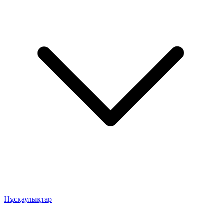
Нұсқаулықтар