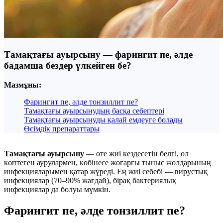
Тамақтағы ауырсыну — фарингит пе, әлде
бадамша бездер үлкейген бе?
Мазмұны:
Фарингит пе, әлде тонзиллит пе?
Тамақтағы ауырсынудың басқа себептері
Тамақтағы ауырсынуды қалай емдеуге болады
Өсімдік препараттары
Тамақтағы ауырсыну
— өте жиі кездесетін белгі, ол
көптеген аурулармен, көбінесе жоғарғы тыныс жолдарының
инфекцияларымен қатар жүреді. Ең жиі себебі — вирустық
инфекциялар (70–90% жағдай), бірақ бактериялық
инфекциялар да болуы мүмкін.
Фарингит пе, әлде тонзиллит пе?