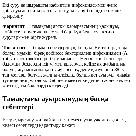
Екі ауру да шырышты қабықтың инфекциясымен және
қабынуымен сипатталады: ісіну, қызару, бөлінділер және
ауырсыну.
Фарингит
— тамақтың артқы қабырғасының қабынуы,
көбінесе вирустық шығу тегі бар. Бұл белгі суық тию
ауруларымен бірге жүреді.
Тонзиллит
— бадамша бездердің қабынуы. Вирустардан да
болуы мүмкін, бірақ көбінесе бактериялық инфекциямен (А
тобы стрептококктары) байланысты. Негізгі тән белгілері:
бадамша бездердің ісінуі мен қызаруы, кейде ақ жабынның
болуы, жұтынғанда қатты ауырсыну, дене қызуының 38 °C-
тан жоғары болуы, жалпы әлсіздік, бұлшықет ауыруы, лимфа
түйіндерінің ұлғаюы. Көбінесе мектепке дейінгі және мектеп
жасындағы балаларда кездеседі.
Тамақтағы ауырсынудың басқа
себептері
Егер ауырсыну жиі қайталанса немесе ұзақ уақыт сақталса,
келесі себептерді қарастыру қажет:
Темекі түтіні