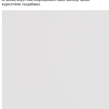
күресетінін талдаймыз.