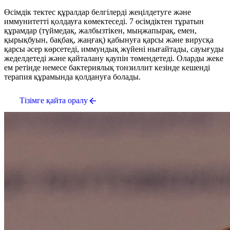
Өсімдік тектес құралдар белгілерді жеңілдетуге және
иммунитетті қолдауға көмектеседі. 7 өсімдіктен тұратын
құрамдар (түймедақ, жалбызтікен, мыңжапырақ, емен,
қырықбуын, бақбақ, жаңғақ) қабынуға қарсы және вирусқа
қарсы әсер көрсетеді, иммундық жүйені нығайтады, сауығуды
жеделдетеді және қайталану қаупін төмендетеді. Оларды жеке
ем ретінде немесе бактериялық тонзиллит кезінде кешенді
терапия құрамында қолдануға болады.
Тізімге қайта оралу