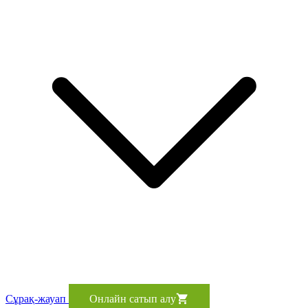
Сұрақ-жауап
Онлайн сатып алу