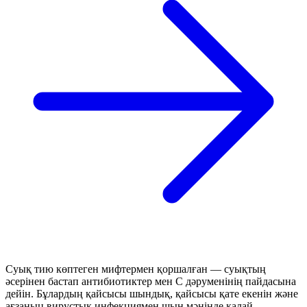
Суық тию көптеген мифтермен қоршалған — суықтың
әсерінен бастап антибиотиктер мен С дәруменінің пайдасына
дейін. Бұлардың қайсысы шындық, қайсысы қате екенін және
ағзаның вирустық инфекциямен шын мәнінде қалай