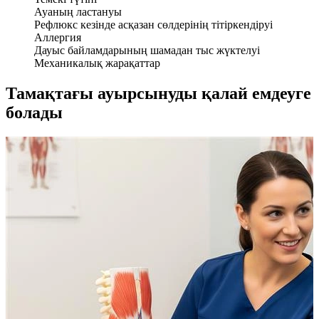
Ауаның ластануы
Рефлюкс кезінде асқазан сөлдерінің тітіркендіруі
Аллергия
Дауыс байламдарының шамадан тыс жүктелуі
Механикалық жарақаттар
Тамақтағы ауырсынуды қалай емдеуге
болады