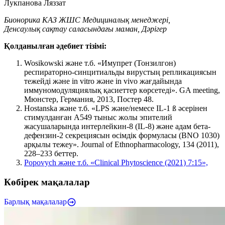
Лукпанова Ляззат
Бионорика КАЗ ЖШС Медициналық менеджері,
Денсаулық сақтау саласындағы маман, Дәрігер
Қолданылған әдебиет тізімі:
Wosikowski және т.б. «Имупрет (Тонзилгон)
респираторно-синцитиальды вирустың репликациясын
тежейді және in vitro және in vivo жағдайында
иммуномодуляциялық қасиеттер көрсетеді». GA meeting,
Мюнстер, Германия, 2013, Постер 48.
Hostanska және т.б. «LPS және/немесе IL-1 ß әсерінен
стимулданған A549 тыныс жолы эпителий
жасушаларында интерлейкин-8 (IL-8) және адам бета-
дефензин-2 секрециясын өсімдік формуласы (BNO 1030)
арқылы тежеу». Journal of Ethnopharmacology, 134 (2011),
228–233 беттер.
Popovych және т.б. «Clinical Phytoscience (2021) 7:15»,
Көбірек мақалалар
Барлық мақалалар