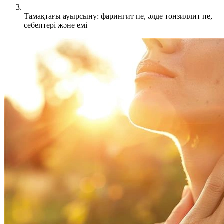
Тамақтағы ауырсыну: фарингит пе, әлде тонзиллит пе,
себептері және емі