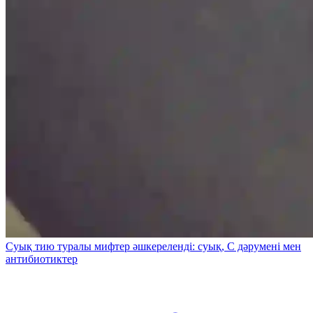
Суық тию туралы мифтер әшкереленді: суық, С дәрумені мен
антибиотиктер